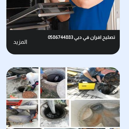
تصليح افران في دبي 0586744883
المزيد