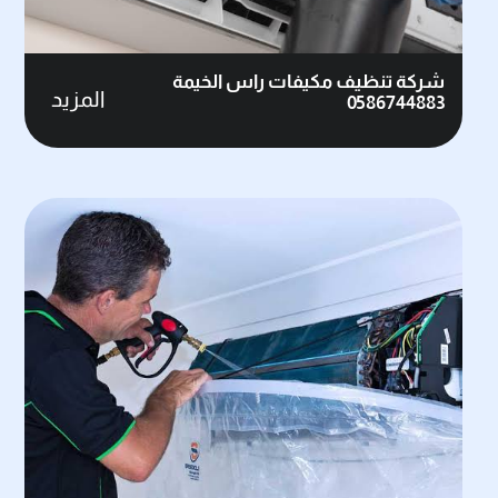
شركة تنظيف مكيفات راس الخيمة
المزيد
0586744883