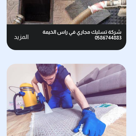
شركة تسليك مجاري في راس الخيمة
المزيد
0586744883