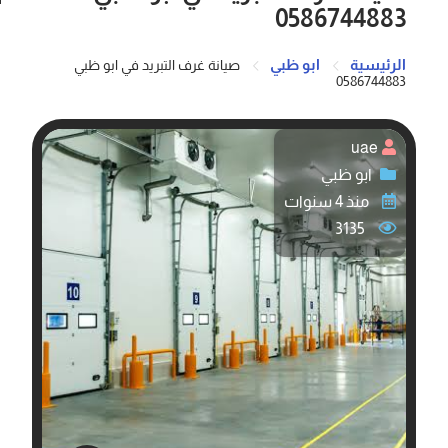
0586744883
الرئيسية
ابو ظبي
صيانة غرف التبريد في ابو ظبي
0586744883
uae
ابو ظبي
منذ 4 سنوات
3135