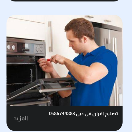
تصليح افران في دبي 0586744883
المزيد