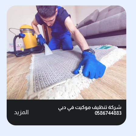
شركة تنظيف موكيت في دبي
المزيد
0586744883