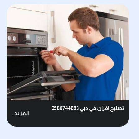
تصليح افران في دبي 0586744883
المزيد