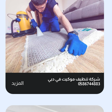
شركة تنظيف موكيت في دبي
المزيد
0586744883