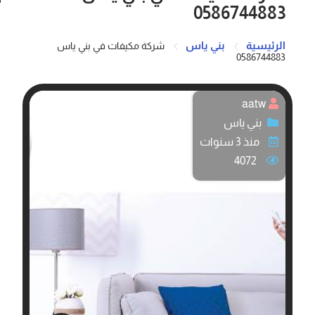
0586744883
الرئيسية
بني ياس
شركة مكيفات في بني ياس
0586744883
aatw
بني ياس
منذ 3 سنوات
4072