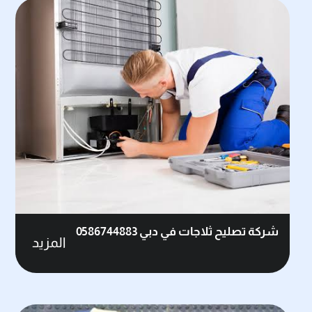
شركة تصليح ثلاجات في دبي 0586744883
المزيد