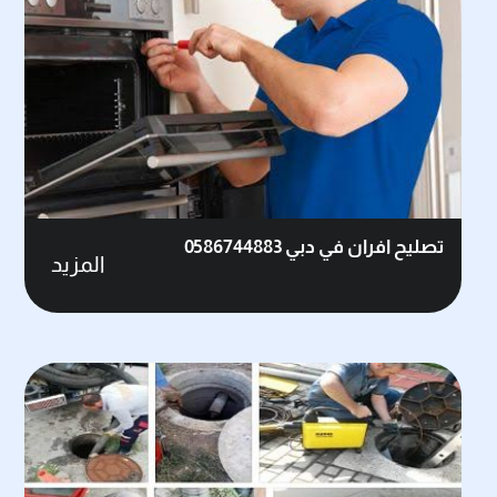
تصليح افران في دبي 0586744883
المزيد