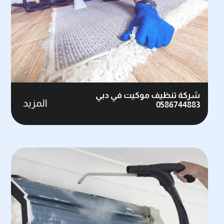
شركة تنظيف موكيت في دبي
المزيد
0586744883