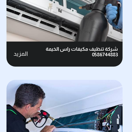
شركة تنظيف مكيفات راس الخيمة
المزيد
0586744883