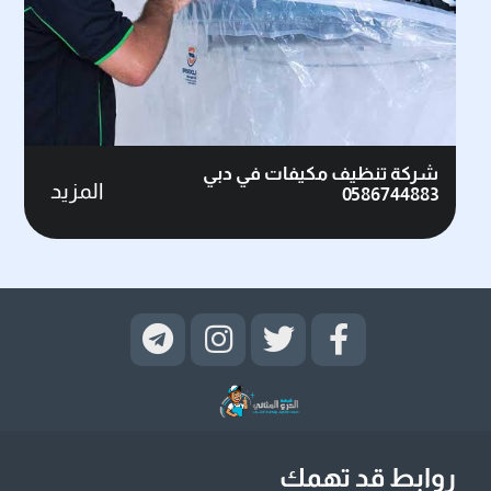
شركة تنظيف مكيفات في دبي
المزيد
0586744883
روابط قد تهمك