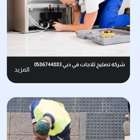
شركة تصليح ثلاجات في دبي 0586744883
المزيد