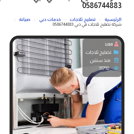
0586744883
الرئيسية
تصليح ثلاجات
خدمات دبي
صيانة
شركة تصليح ثلاجات في دبي 0586744883
uae
تصليح ثلاجات
منذ سنتين
11710