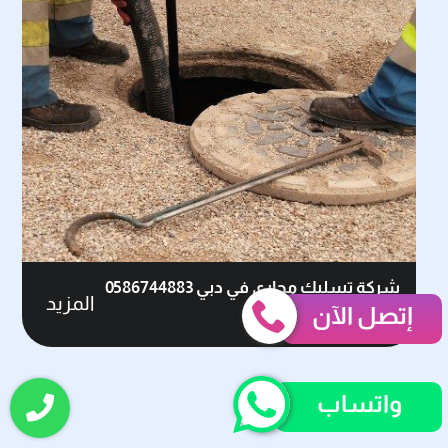
شركة تسليك مجاري في دبي 0586744883
المزيد
إتصل الآن
واتساب