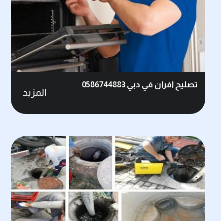
تصليح افران في دبي 0586744883
المزيد