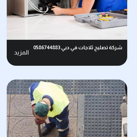
شركة تصليح ثلاجات في دبي 0586744883
المزيد