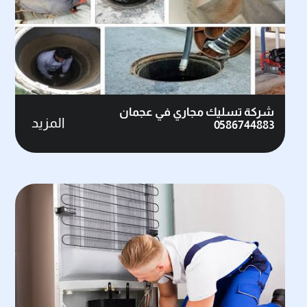
شركة تسليك مجاري في عجمان
المزيد
0586744883