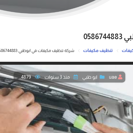
058
يفات
تنظيف مكيفات
شركة تنظيف مكيفات في ابوظبي 0586744883
uae
ابو ظبي
منذ 3 سنوات
4879