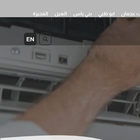
 عجمان
ابو ظبي
بني ياس
العين
الفجيرة