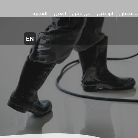
 عجمان
ابو ظبي
بني ياس
العين
الفجيرة