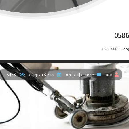
05867
uae
خدمات الشارقة
منذ 3 سنوات
5453