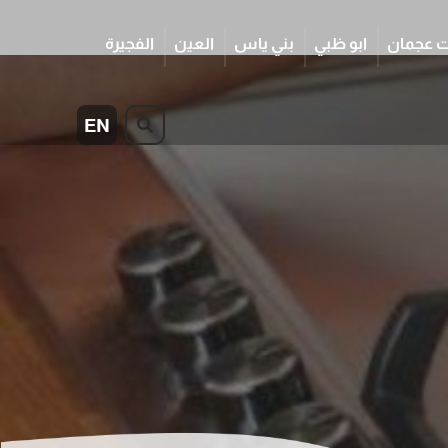
 عجمان
ابو ظبي
بني ياس
العين
الفجيرة