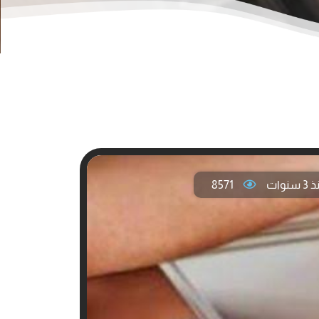
سنوات
8571