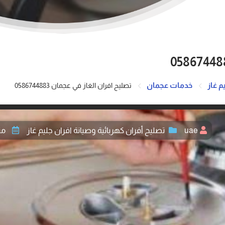
م غاز
خدمات عجمان
تصليح افران الغاز في عجمان 0586744883
uae
تصليح أفران كهربائية وصيانة افران جليم غاز
منذ 3 